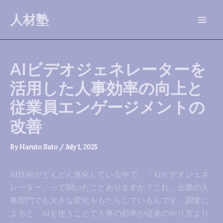
Skip
人材塾
to
Mai
content
Men
AIビデオジェネレーターを
活用した人事効率の向上と
従業員エンゲージメントの
改善
By
Haruto Sato
/
July 1, 2025
AI技術がどんどん進化している中で、「AIビデオジェネ
レーター」って聞いたことありますか？これ、企業の人
事部門でも大きな変化をもたらしているんです。調査に
よると、AIを使うことで人事の効率が従来のやり方より