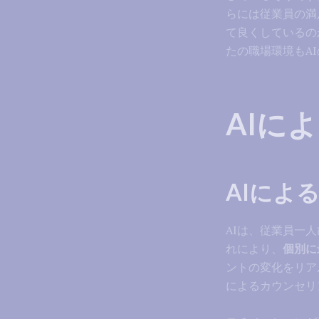
らには従業員の満
て良くしているの
たの職場環境もA
AIに
AIによ
AIは、従業員一
れにより、
個別に
ントの変化をリア
によるカウンセリ