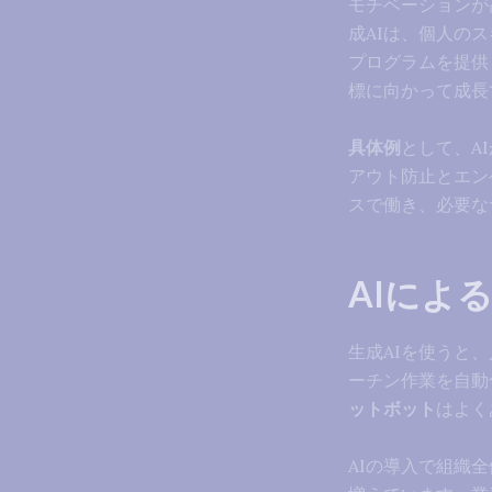
モチベーションが
成AIは、個人の
プログラムを提供
標に向かって成長
具体例
として、A
アウト防止とエン
スで働き、必要な
AIによ
生成AIを使うと
ーチン作業を自動
ットボット
はよく
AIの導入で組織