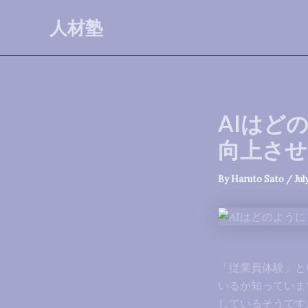
Skip
人材塾
to
content
AIはど
向上さ
By
Haruto Sato
/
Jul
「従業員体験」と
いるか知っていま
しているそうです