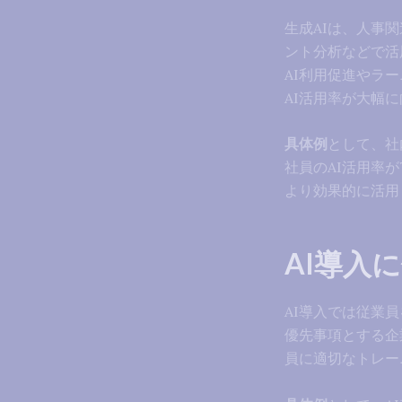
生成AIは、人事
ント分析などで活
AI利用促進やラ
AI活用率が大幅
具体例
として、社
社員のAI活用率
より効果的に活用
AI導入
AI導入では従業
優先事項とする企
員に適切なトレー