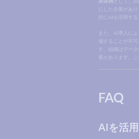
具体例
として、A
にした企業があり
的にAIを活用す
また、AI導入に
備することが不可
す。組織はデータ
要があります。こ
FAQ
AIを活