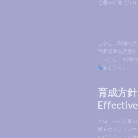
管理が可能になり
しかし、現地の文
評価基準を調整す
ースにし、各国の
ら
をどうぞ。
育成方針
Effective
グローバル人事の
異文化コミュニケ
に伝えることが大