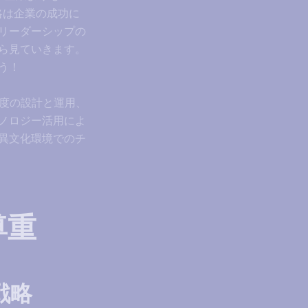
略は企業の成功に
リーダーシップの
ら見ていきます。
う！
制度の設計と運用、
ノロジー活用によ
異文化環境でのチ
尊重
戦略