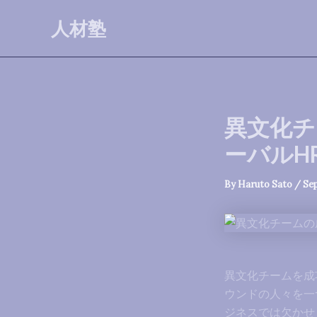
Skip
人材塾
to
content
異文化チ
ーバルH
By
Haruto Sato
/
Se
異文化チームを成
ウンドの人々を一
ジネスでは欠かせ