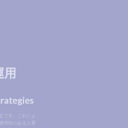
運用
tegies
と
です。これによ
透明性のある人事