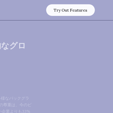
Try Out Features
的なグロ
多様なバックグラ
の尊重は、今のビ
い企業よりも33%