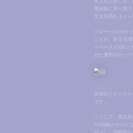
多文化共存には、
価値観に寄り添う
文化意識向上トレ
グローバルHRテ
ことが、多文化環
ドベースのHRシ
せた運用を行って
多様性とインクル
です。
こうして、異文化
HR戦略の中心と
向上し、国際的な