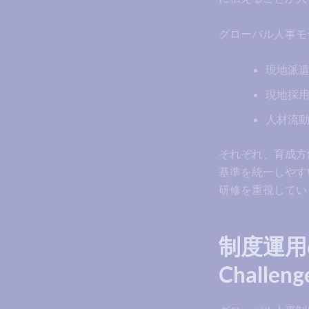
グローバル人事モ
現地派
現地採
人材流
それぞれ、育成方
基準を統一しやす
研修を重視してい
制度運用の課
Challeng