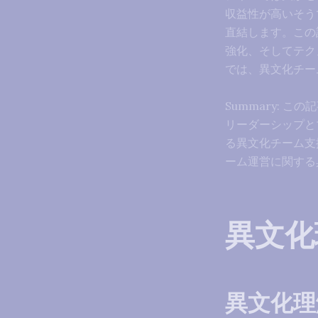
収益性が高いそう
直結します。この
強化、そしてテク
では、異文化チー
Summary:
リーダーシップと
る異文化チーム支
ーム運営に関する
異文化
異文化理