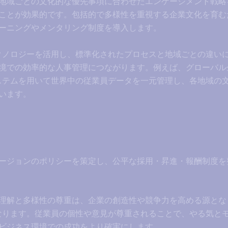
地域ごとの文化的な優先事項に合わせたエンゲージメント戦略
ことが効果的です。包括的で多様性を重視する企業文化を育む
ーニングやメンタリング制度を導入します。
クノロジーを活用し、標準化されたプロセスと地域ごとの違い
境での効率的な人事管理につながります。例えば、グローバル
ステムを用いて世界中の従業員データを一元管理し、各地域の
います。
ージョンのポリシーを策定し、公平な採用・昇進・報酬制度を
理解と多様性の尊重は、企業の創造性や競争力を高める源とな
なります。従業員の個性や意見が尊重されることで、やる気と
ビジネス環境での成功をより確実にします。