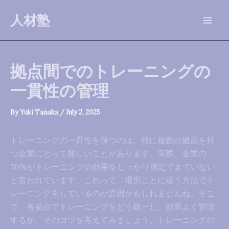
Skip
人材塾
to
Mai
content
Men
拠点間でのトレーニングの
一貫性の管理
By
Yuki Tanaka
/
July 2, 2025
トレーニングの一貫性を保つのは、特に複数の拠点を持
つ企業にとって難しいことがあります。実際、企業の
70%がトレーニングの効果をしっかり測定できていない
と言われています。これって、場所ごとに違う方法でト
レーニングをしているのが原因かもしれませんね。そこ
で、各拠点でトレーニングをどう統一し、効率よく管理
するか、そのコツを考えてみましょう。トレーニングの