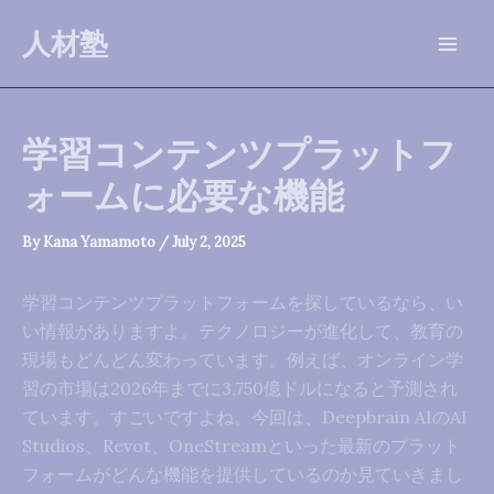
Skip
人材塾
to
Mai
content
Men
学習コンテンツプラットフ
ォームに必要な機能
By
Kana Yamamoto
/
July 2, 2025
学習コンテンツプラットフォームを探しているなら、い
い情報がありますよ。テクノロジーが進化して、教育の
現場もどんどん変わっています。例えば、オンライン学
習の市場は2026年までに3,750億ドルになると予測され
ています。すごいですよね。今回は、Deepbrain AIのAI
Studios、Revot、OneStreamといった最新のプラット
フォームがどんな機能を提供しているのか見ていきまし