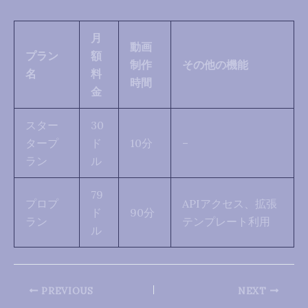
月
動画
プラン
額
制作
その他の機能
名
料
時間
金
スター
30
タープ
ド
10分
–
ラン
ル
79
プロプ
APIアクセス、拡張
ド
90分
ラン
テンプレート利用
ル
PREVIOUS
NEXT