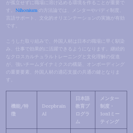
が孤立せずに職場に溶け込める環境を作ることが重要で
す。
Nihonium
の方法論では、メンターやバディ制度、
言語サポート、文化的オリエンテーションの実施が有効
です。
こうした取り組みで、外国人材は日本の職場に早く馴染
み、仕事で効果的に活躍できるようになります。継続的
なクロスカルチュラルトレーニングと文化理解の促進
が、強いチームダイナミクスの構築、オンボーディング
の重要要素、外国人材の適応支援の共通の鍵となりま
す。
日本語
メンター
機能/特
Deepbrain
教育プ
制度・
徴
AI
ログラ
1on1ミー
ム
ティング