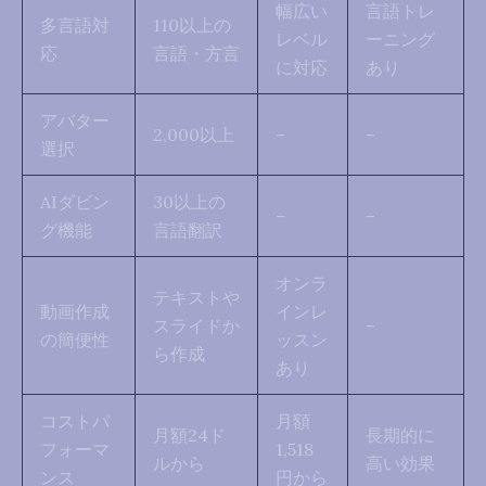
幅広い
言語トレ
多言語対
110以上の
レベル
ーニング
応
言語・方言
に対応
あり
アバター
2,000以上
–
–
選択
AIダビン
30以上の
–
–
グ機能
言語翻訳
オンラ
テキストや
動画作成
インレ
スライドか
–
の簡便性
ッスン
ら作成
あり
コストパ
月額
月額24ド
長期的に
フォーマ
1,518
ルから
高い効果
ンス
円から