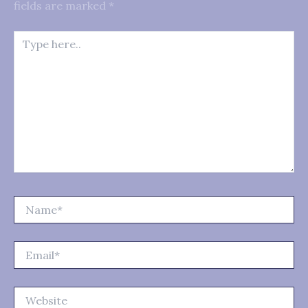
fields are marked
*
Type
here..
Name*
Email*
Website