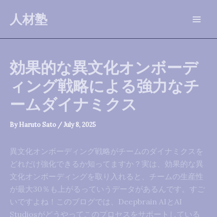
Skip
人材塾
to
Mai
content
Men
効果的な異文化オンボーデ
ィング戦略による強力なチ
ームダイナミクス
By
Haruto Sato
/
July 8, 2025
異文化オンボーディング戦略がチームのダイナミクスを
どれだけ強化できるか知ってますか？実は、効果的な異
文化オンボーディングを取り入れると、チームの生産性
が最大30％も上がるっていうデータがあるんです。すご
いですよね！このブログでは、Deepbrain AIとAI
Studiosがどうやってこのプロセスをサポートしている