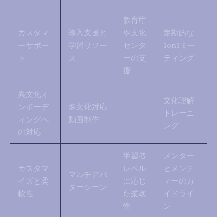
教育庁
カスタマ
導入支援と
や文化
定期的な
ーサポー
学習リソー
センタ
1on1ミー
ト
ス
ーの支
ティング
援
異文化オ
文化理解
ンボーデ
多文化対応
–
トレーニ
ィングへ
動画制作
ング
の対応
学習者
メンター
カスタマ
レベル
とメンテ
マルチアバ
イズと柔
に応じ
ィーのガ
ターシーン
軟性
た柔軟
イドライ
性
ン