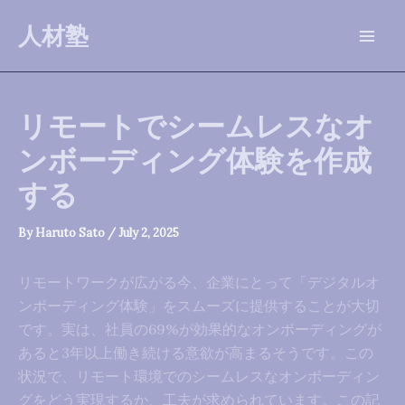
Skip
人材塾
to
Mai
content
Men
リモートでシームレスなオ
ンボーディング体験を作成
する
By
Haruto Sato
/
July 2, 2025
リモートワークが広がる今、企業にとって「デジタルオ
ンボーディング体験」をスムーズに提供することが大切
です。実は、社員の69%が効果的なオンボーディングが
あると3年以上働き続ける意欲が高まるそうです。この
状況で、リモート環境でのシームレスなオンボーディン
グをどう実現するか、工夫が求められています。この記