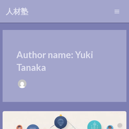
Skip
人材塾
to
Mai
content
Men
Author name: Yuki
Tanaka