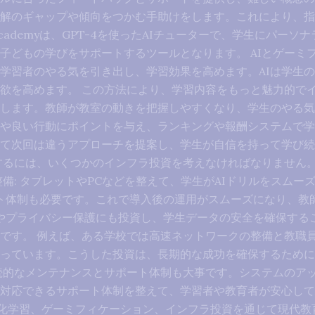
解のギャップや傾向をつかむ手助けをします。これにより、指
an Academyは、GPT-4を使ったAIチューターで、学生にパ
どもの学びをサポートするツールとなります。 AIとゲーミフ
学習者のやる気を引き出し、学習効果を高めます。AIは学生
欲を高めます。 この方法により、学習内容をもっと魅力的で
します。教師が教室の動きを把握しやすくなり、学生のやる気を
や良い行動にポイントを与え、ランキングや報酬システムで学
して次回は違うアプローチを提案し、学生が自信を持って学び続
するには、いくつかのインフラ投資を考えなければなりません。
備: タブレットやPCなどを整えて、学生がAIドリルをスムー
ート体制も必要です。これで導入後の運用がスムーズになり、教
対策やプライバシー保護にも投資し、学生データの安全を確保す
です。 例えば、ある学校では高速ネットワークの整備と教職員
っています。こうした投資は、長期的な成功を確保するために
継続的なメンテナンスとサポート体制も大事です。システムのア
対応できるサポート体制を整えて、学習者や教育者が安心してAI
とは、個別化学習、ゲーミフィケーション、インフラ投資を通じて現