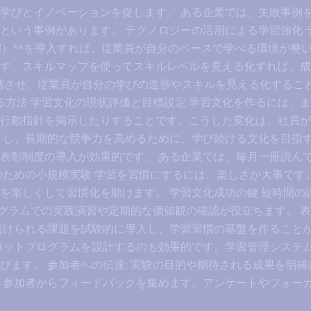
学びとイノベーションを促します。 ある企業では、失敗事例
という事例があります。 テクノロジーの活用による学習強化 
S）**を導入すれば、従業員が自分のペースで学べる環境が整
す。スキルマップを使ってスキルレベルを見える化すれば、成
連携させ、従業員が自分の学びの進捗やスキルを見える化するこ
する方法 学習文化の現状評価と目標設定 学習文化を作るには、
行動指針を掲示したりすることです。こうした変化は、社員が
トし、長期的な競争力を高めるために、学び続ける文化を目指
表彰制度の導入が効果的です。 ある企業では、毎月一冊読ん
のための小規模実験 学習を習慣にするには、楽しさが大事です
を楽しくして習慣化を助けます。 学習文化成功の鍵 短時間の課
ログラムでの実践演習や定期的な価値観の確認が役立ちます。 表
続けられる課題を試験的に導入し、学習習慣の基盤を作ることが
ロットプログラムを設計するのも効果的です。学習管理システム
びます。 参加者への伝達: 実験の目的や期待される成果を明確
、参加者からフィードバックを集めます。アンケートやフォー